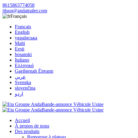
8615863774058
jilson@andatrailer.com
Français
Français
English
українська
Malti
Eesti
bosanski
Italiano
Ελληνικά
Gaeilgenah Éireann
عربي
Svenska
slovenčina
اردو
Accueil
À propos de nous
Des produits
Remorque à plateau